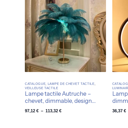
CATALOGUE
,
LAMPE DE CHEVET TACTILE
,
CATALO
VEILLEUSE TACTILE
LUMINAIR
Lampe tactile Autruche –
Lampe
chevet, dimmable, design
dimma
original
géomé
97,12
€
–
113,32
€
36,37
€