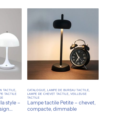
N TACTILE
,
CATALOGUE
,
LAMPE DE BUREAU TACTILE
,
PE TACTILE
LAMPE DE CHEVET TACTILE
,
VEILLEUSE
GE
TACTILE
a style –
Lampe tactile Petite – chevet,
sign
compacte, dimmable