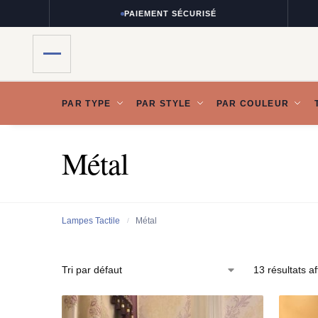
PAIEMENT SÉCURISÉ
PAR TYPE
PAR STYLE
PAR COULEUR
Métal
Lampes Tactile
Métal
/
13 résultats af