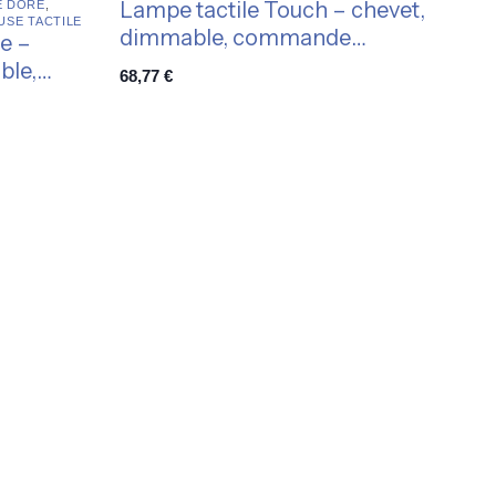
Lampe tactile Touch – chevet,
E DORÉ
,
USE TACTILE
dimmable, commande
e –
intuitive
ble,
68,77
€