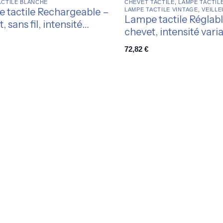
ACTILE BLANCHE
CHEVET TACTILE
,
LAMPE TACTIL
 tactile Rechargeable –
LAMPE TACTILE VINTAGE
,
VEILLE
Lampe tactile Réglabl
, sans fil, intensité
chevet, intensité varia
le
polyvalente
72,82
€