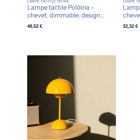
LAMPE TACTILE NOIRE
LAMPE T
Lampe tactile Poldina –
Lampe
chevet, dimmable, design
chevet
élégant
variab
48,52
€
32,32
€