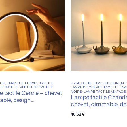
GUE
,
LAMPE DE CHEVET TACTILE
,
CATALOGUE
,
LAMPE DE BUREAU 
E TACTILE
,
VEILLEUSE TACTILE
LAMPE DE CHEVET TACTILE
,
LAM
 tactile Cercle – chevet,
NOIRE
,
LAMPE TACTILE VINTAGE
Lampe tactile Chande
ble, design
chevet, dimmable, de
trique
épuré
48,52
€