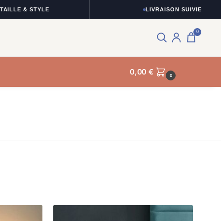
& STYLE
LIVRAISON SUIVIE
0
0,00
€
0