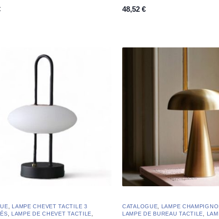
fonction
iconique
€
48,52
€
GUE
,
LAMPE CHEVET TACTILE 3
CATALOGUE
,
LAMPE CHAMPIGNO
TÉS
,
LAMPE DE CHEVET TACTILE
,
LAMPE DE BUREAU TACTILE
,
LAM