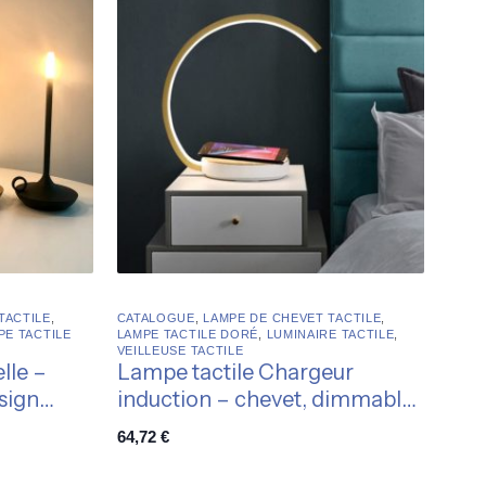
TACTILE
,
CATALOGUE
,
LAMPE DE CHEVET TACTILE
,
PE TACTILE
LAMPE TACTILE DORÉ
,
LUMINAIRE TACTILE
,
VEILLEUSE TACTILE
lle –
Lampe tactile Chargeur
sign
induction – chevet, dimmable,
multifonction
64,72
€