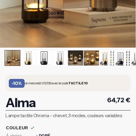
-10%
ce mercredi 05/08 avec le code
TACTILE10
Alma
64,72
€
Lampe tactile Chroma – chevet, 3 modes, couleurs variables
COULEUR
: DORÉ