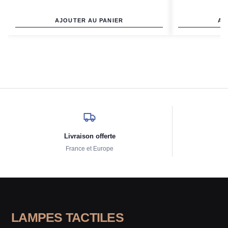
AJOUTER AU PANIER
AJ
Livraison offerte
France et Europe
LAMPES TACTILES