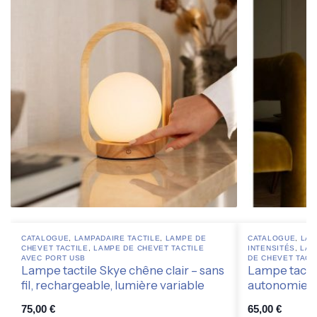
CATALOGUE
,
LAMPADAIRE TACTILE
,
LAMPE DE
CATALOGUE
,
LAM
CHEVET TACTILE
,
LAMPE DE CHEVET TACTILE
INTENSITÉS
,
LAM
AVEC PORT USB
DE CHEVET TACT
Lampe tactile Skye chêne clair – sans
Lampe tactil
fil, rechargeable, lumière variable
autonomie 12
75,00
€
65,00
€