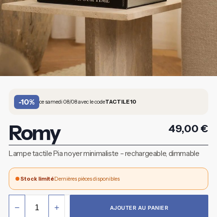
-10%
ce samedi 08/08 avec le code
TACTILE10
Romy
49,00
€
Lampe tactile Pia noyer minimaliste – rechargeable, dimmable
Stock limité
Dernières pièces disponibles
−
+
AJOUTER AU PANIER