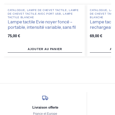
CATALOGUE
,
LAMPE DE CHEVET TACTILE
,
LAMPE
CATALOGUE
,
LAM
DE CHEVET TACTILE AVEC PORT USB
,
LAMPE
DE CHEVET TACT
TACTILE BLANCHE
BLANCHE
Lampe tactile Evie noyer foncé –
Lampe tactile
portable, intensité variable, sans fil
rechargeable
75,00
€
69,00
€
AJOUTER AU PANIER
AJ
Livraison offerte
France et Europe