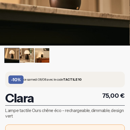
-10%
ce samedi 08/08 avec le code
TACTILE10
Clara
75,00
€
Lampe tactile Ours chêne éco – rechargeable, dimmable, design
vert