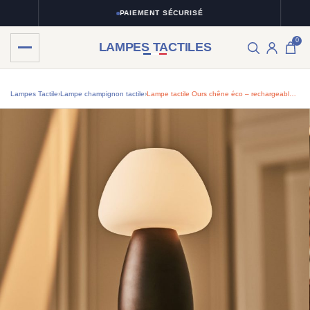
PAIEMENT SÉCURISÉ
0
LAMPES TACTILES
Lampes Tactile
›
Lampe champignon tactile
›
Lampe tactile Ours chêne éco – rechargeable, dimmable, design vert