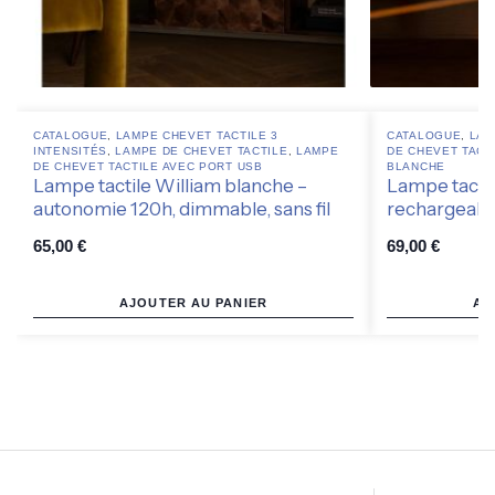
CATALOGUE
,
LAMPE CHEVET TACTILE 3
CATALOGUE
,
LAM
INTENSITÉS
,
LAMPE DE CHEVET TACTILE
,
LAMPE
DE CHEVET TACT
DE CHEVET TACTILE AVEC PORT USB
BLANCHE
Lampe tactile William blanche –
Lampe tactile
autonomie 120h, dimmable, sans fil
rechargeable
65,00
€
69,00
€
AJOUTER AU PANIER
AJ