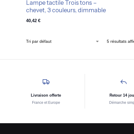
Lampe tactile Trois tons –
chevet, 3 couleurs, dimmable
40,42
€
5 résultats aff
Livraison offerte
Retour 14 jo
France et Europe
Démarche sim