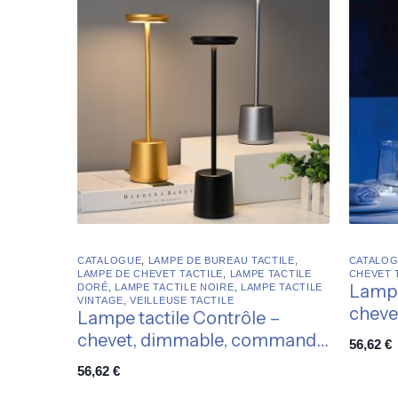
CATALOGUE
,
LAMPE DE BUREAU TACTILE
,
CATALO
LAMPE DE CHEVET TACTILE
,
LAMPE TACTILE
CHEVET T
Lampe
DORÉ
,
LAMPE TACTILE NOIRE
,
LAMPE TACTILE
VINTAGE
,
VEILLEUSE TACTILE
cheve
Lampe tactile Contrôle –
chevet, dimmable, commande
56,62
€
intuitive
56,62
€