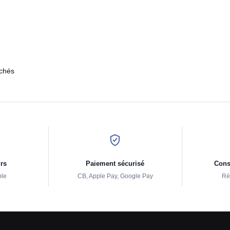
ichés
urs
Paiement sécurisé
Conse
ple
CB, Apple Pay, Google Pay
Ré