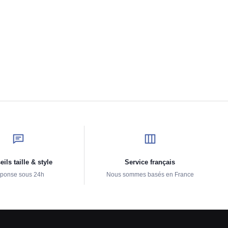
ils taille & style
Service français
ponse sous 24h
Nous sommes basés en France