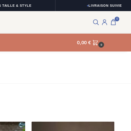
LLE & STYLE
LIVRAISON SUIVIE
0
0,00
€
0