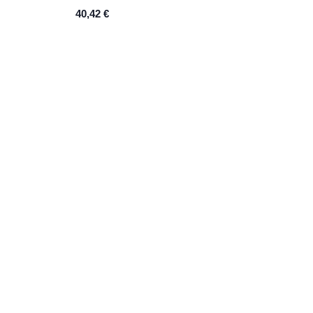
design pratique
40,42
€